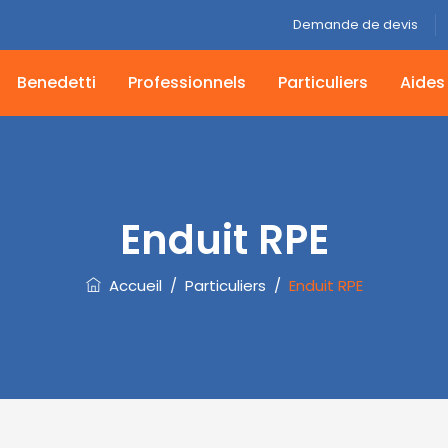
Demande de devis
Benedetti
Professionnels
Particuliers
Aides
Enduit RPE
Accueil
/
Particuliers
/
Enduit RPE