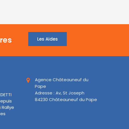
res
Les Aides
s
Agence Châteauneuf du
Pape
Adresse : Av, St Joseph
EDETTI
84230 Châteauneuf du Pape
depuis
 Rallye
les