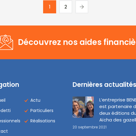
1
2
Découvrez nos aides financiè
gation
Dernières actualité
L’entreprise BEN
eil
Actu
est partenaire 
detti
Particuliers
deux éditions du
Aïcha des gazel
essionnels
Réalisations
20 septembre 2021
tact