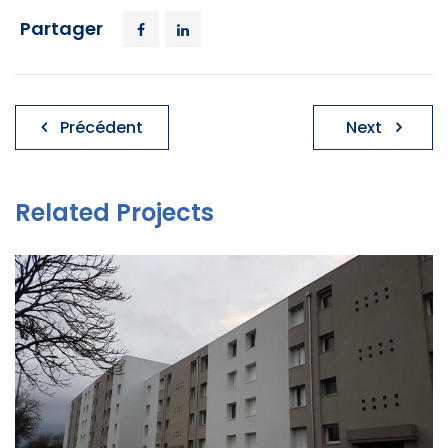
Partager
Navigation
Précédent
Next
de
l’article
Related Projects